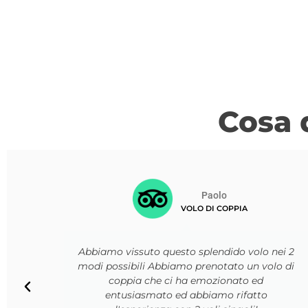
Cosa 
Mattia
VOLO SINGOLO
ei 2
Esperienza adrenalinica ed al tempo stesso
o di
alla portata di chiunque - lo dice uno che
aveva abbastanza paura di farlo! - Personale
super gentile (Pino spicca per simpatia),