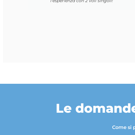
accomodante ed esaustivo nelle spiegazioni
fornite prima del volo, effettuato in totale
sicurezza. Lo rifaremo di sicuro!
Le domande
Come si 