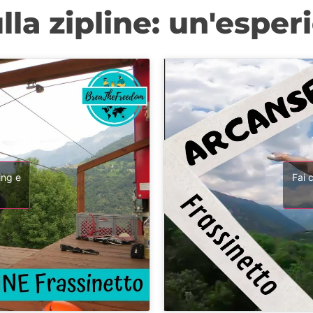
lla zipline: un'espe
ing e
Fai 