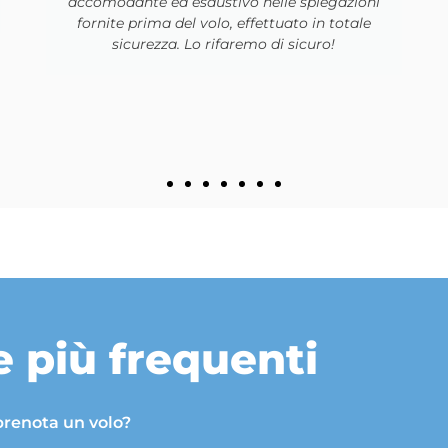
questa esperienza unica! La consiglio
assolutamente!! Nessuna sensazione di
vuoto, solo l’impressione di poter volare,
meraviglioso 😍🥳🤩
 più frequenti
prenota un volo?