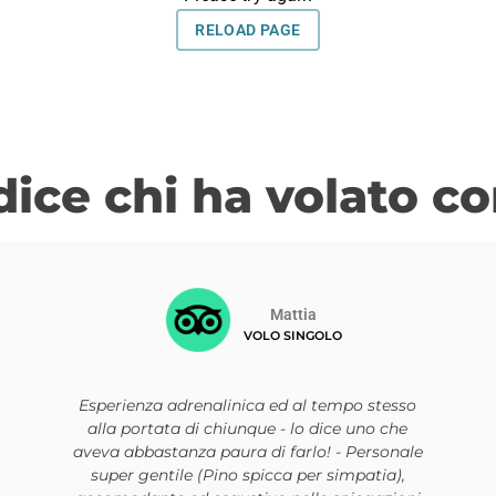
dice chi ha volato co
Quest133853
VOLO ADDIO AL NUBILATO
È stata un’esperienza fantastica, la rifarei
immediatamente! Inoltre il personale è
stato molto attento,cordiale e stimolante! Ci
hanno accolto con molta gioia e hanno reso