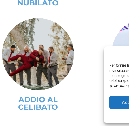
NUBILATO
Per fornire 
memorizzare 
tecnologie c
unici su que
su alcune ca
ADDIO AL
Ac
CELIBATO
C