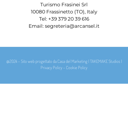
Turismo Frasinei Srl
10080 Frassinetto (TO), Italy
Tel:
+39 379 20 39 616
Email:
segreteria@arcansel.it
@2024 – Sito web progettato da
Casa del Marketing
|
TAKEMAKE Studios
|
Privacy Policy
–
Cookie Policy